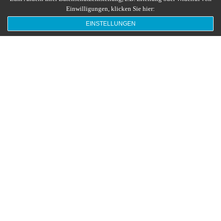
Einwilligungen, klicken Sie hier:
EINSTELLUNGEN
Uncategorized
15
JAN. 2023