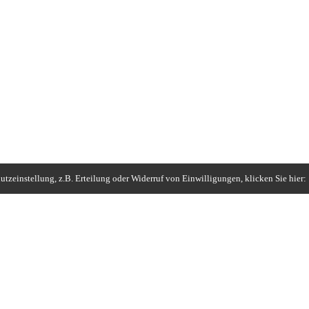
tzeinstellung, z.B. Erteilung oder Widerruf von Einwilligungen, klicken Sie hier: