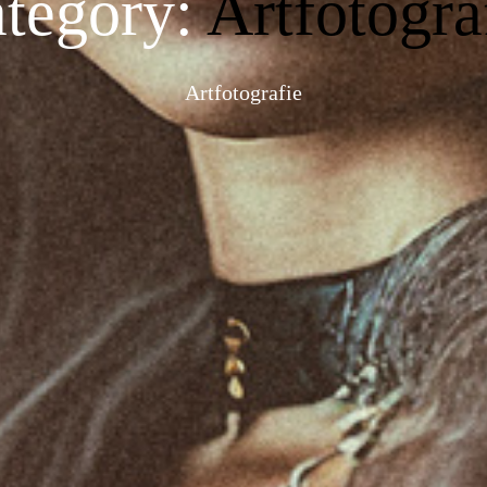
tegory:
Artfotogra
Artfotografie